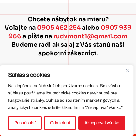
Chcete nábytok na mieru?
Volajte na
0905 462 254
alebo
0907 939
966
a píšte na
rudymont1@gmail.com
Budeme radi ak sa aj z Vás stanú naši
spokojní zákazníci.
Súhlas s cookies
Copyright © 2025 Adrián Rudý - RUDYMONT. Všetky práva
Na zlepšenie našich služieb používame cookies. Bez vášho
vyhradené
.
súhlasu používame iba technické cookies nevyhnutné pre
fungovanie stránky. Súhlas so spustením marketingových a
analytických cookies udelíte kliknutím na "Akceptovať všetko"
Prispôsobiť
Odmietnuť
Akceptovať všetko
Politika cookies
Ochrana osobných údajov - GDPR